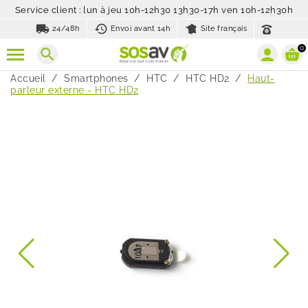
Service client : lun à jeu 10h-12h30 13h30-17h ven 10h-12h30h
local_shipping
history_toggle_off
24/48h
Envoi avant 14h
Site français
0
search
Accueil
Smartphones
HTC
HTC HD2
Haut-
parleur externe - HTC HD2