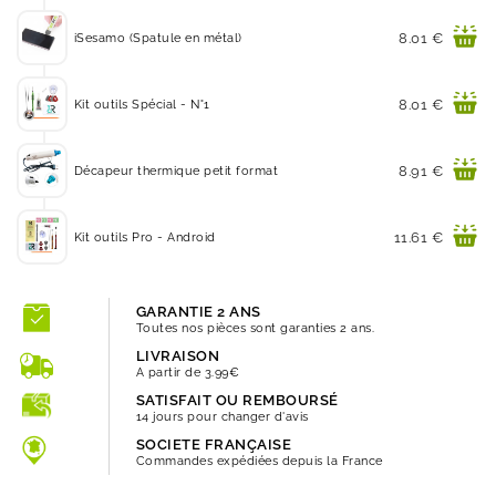
Prix
8.01 €
iSesamo (Spatule en métal)
Prix
8.01 €
Kit outils Spécial - N°1
Prix
8.91 €
Décapeur thermique petit format
Prix
11.61 €
Kit outils Pro - Android
GARANTIE 2 ANS
Toutes nos pièces sont garanties 2 ans.
LIVRAISON
A partir de 3.99€
SATISFAIT OU REMBOURSÉ
14 jours pour changer d'avis
SOCIETE FRANÇAISE
Commandes expédiées depuis la France