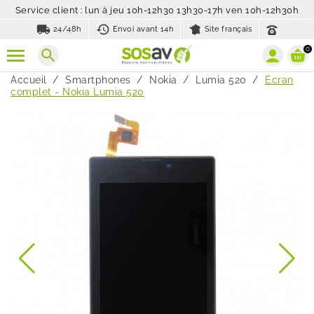
Service client : lun à jeu 10h-12h30 13h30-17h ven 10h-12h30h
local_shipping
history_toggle_off
24/48h
Envoi avant 14h
Site français
0
search
Accueil
Smartphones
Nokia
Lumia 520
Ecran
complet - Nokia Lumia 520