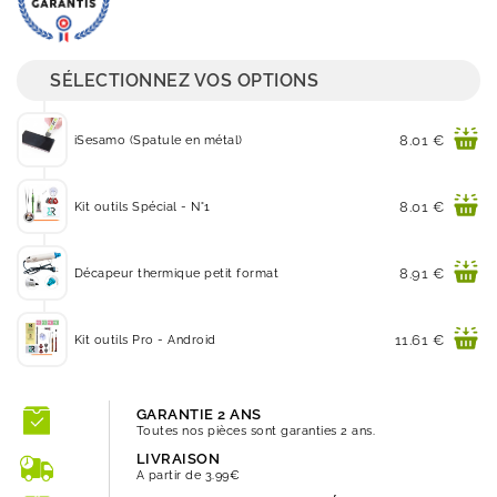
SÉLECTIONNEZ VOS OPTIONS
Prix
8.01 €
iSesamo (Spatule en métal)
Prix
8.01 €
Kit outils Spécial - N°1
Prix
8.91 €
Décapeur thermique petit format
Prix
11.61 €
Kit outils Pro - Android
GARANTIE 2 ANS
Toutes nos pièces sont garanties 2 ans.
LIVRAISON
A partir de 3.99€