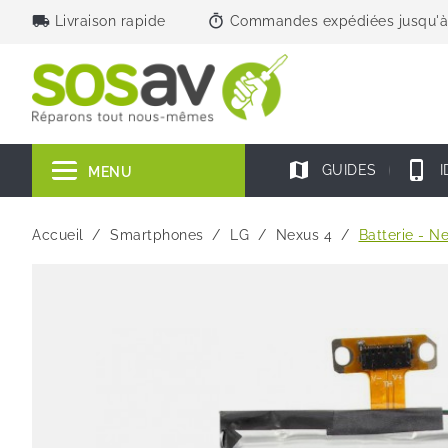
local_shipping
timer
Livraison rapide
Commandes expédiées jusqu'à
map
phone_iphone
GUIDES
I
MENU
Accueil
Smartphones
LG
Nexus 4
Batterie - N