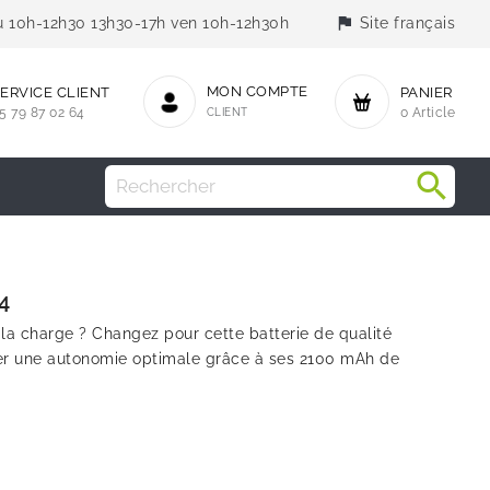
flag
jeu 10h-12h30 13h30-17h ven 10h-12h30h
Site français
MON COMPTE
ERVICE CLIENT
PANIER
5 79 87 02 64
CLIENT
0 Article
4
 la charge ? Changez pour cette batterie de qualité
ver une autonomie optimale grâce à ses 2100 mAh de