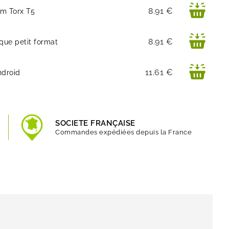
Prix
8.91 €
um Torx T5
Prix
8.91 €
que petit format
Prix
11.61 €
ndroid
SOCIETE FRANÇAISE
Commandes expédiées depuis la France