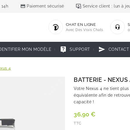
credit_card
important_devices
 14h
Paiement sécurisé
Service client : lun à 
CHAT EN LIGNE
S
Avec Des Vrais Chats
0
live_help
send
DENTIFIER MON MODÈLE
SUPPORT
CONTACT
exus 4
BATTERIE - NEXUS 
Votre Nexus 4 ne tient plus
équivalente afin de retrou
capacité !
36,90 €
TTC