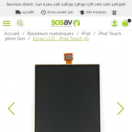
Service client : lun à jeu 10h-12h30 13h30-17h ven 10h-12h30h
local_shipping
history_toggle_off
24/48h
Envoi avant 14h
Site français
0
search
Accueil
Baladeurs numériques
iPod
iPod Touch
3ème Gen
Ecran LCD - iPod Touch 3G