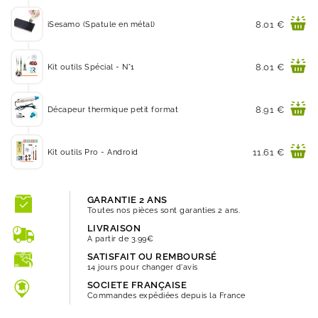
Prix
8.01 €
iSesamo (Spatule en métal)
Prix
8.01 €
Kit outils Spécial - N°1
Prix
8.91 €
Décapeur thermique petit format
Prix
11.61 €
Kit outils Pro - Android
GARANTIE 2 ANS
Toutes nos pièces sont garanties 2 ans.
LIVRAISON
A partir de 3.99€
SATISFAIT OU REMBOURSÉ
14 jours pour changer d'avis
SOCIETE FRANÇAISE
Commandes expédiées depuis la France