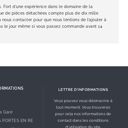
es. Fort d’une expérience dans le domaine de la
ogue de pièces détachées compte plus de dix mille
à nous contacter pour que nous tentions de l’ajouter à
ions le jour même si vous passez commande avant 14
ORMATIONS
LETTRE D'INFORMATIONS
Vous pouvez vous désinscrire à
tout moment. Vous trouverez
la Gare
pour cela nos informations de
S PORTES EN RE
contact dans les conditions
d'utilisation du site.