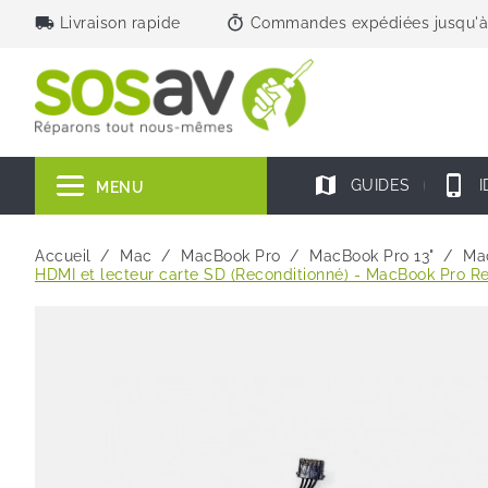
local_shipping
timer
Livraison rapide
Commandes expédiées jusqu'à
map
phone_iphone
GUIDES
I
MENU
Accueil
Mac
MacBook Pro
MacBook Pro 13"
Mac
HDMI et lecteur carte SD (Reconditionné) - MacBook Pro Re