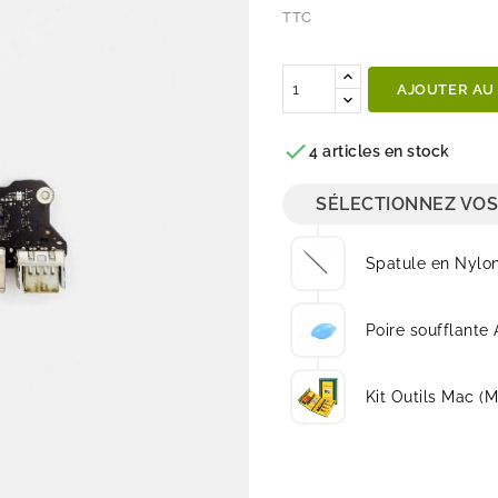
TTC
Quantité
AJOUTER AU

4 articles en stock
SÉLECTIONNEZ VOS
Spatule en Nylo
Poire soufflante 
Kit Outils Mac (