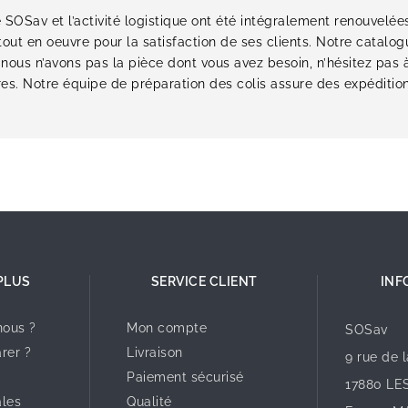
e SOSav et l’activité logistique ont été intégralement renouvelé
tout en oeuvre pour la satisfaction de ses clients. Notre catal
i nous n’avons pas la pièce dont vous avez besoin, n’hésitez pas 
ures. Notre équipe de préparation des colis assure des expédit
PLUS
SERVICE CLIENT
INF
ous ?
Mon compte
SOSav
rer ?
Livraison
9 rue de 
Paiement sécurisé
17880 LE
ales
Qualité