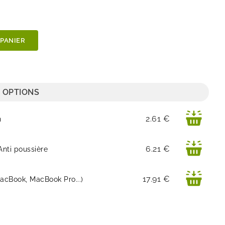
 PANIER
 OPTIONS
Prix
2.61 €
n
Prix
6.21 €
Anti poussière
Prix
17.91 €
MacBook, MacBook Pro...)