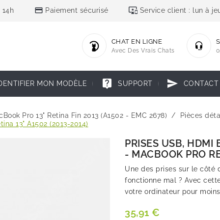
credit_card
important_devices
 14h
Paiement sécurisé
Service client : lun à 
CHAT EN LIGNE
S
Avec Des Vrais Chats
0
live_help
send
DENTIFIER MON MODÈLE
SUPPORT
CONTACT
Book Pro 13" Retina Fin 2013 (A1502 - EMC 2678)
Pièces déta
tina 13" A1502 (2013-2014)
PRISES USB, HDMI
- MACBOOK PRO RET
Une des prises sur le côté
fonctionne mal ? Avec cett
votre ordinateur pour moins 
35,91 €