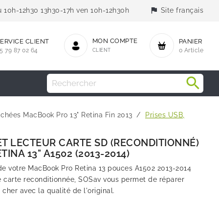
flag
jeu 10h-12h30 13h30-17h ven 10h-12h30h
Site français
MON COMPTE
ERVICE CLIENT
PANIER
5 79 87 02 64
CLIENT
0 Article
chées MacBook Pro 13" Retina Fin 2013
Prises USB,
 ET LECTEUR CARTE SD (RECONDITIONNÉ)
INA 13" A1502 (2013-2014)
 de votre MacBook Pro Retina 13 pouces A1502 2013-2014
e carte reconditionnée, SOSav vous permet de réparer
cher avec la qualité de l'original.