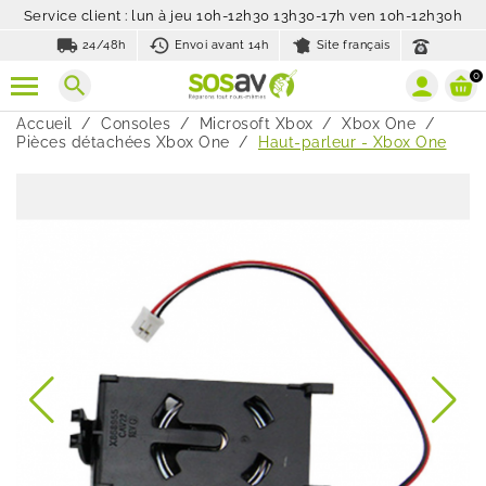
Service client : lun à jeu 10h-12h30 13h30-17h ven 10h-12h30h
local_shipping
history_toggle_off
24/48h
Envoi avant 14h
Site français
0
search
Accueil
Consoles
Microsoft Xbox
Xbox One
Pièces détachées Xbox One
Haut-parleur - Xbox One