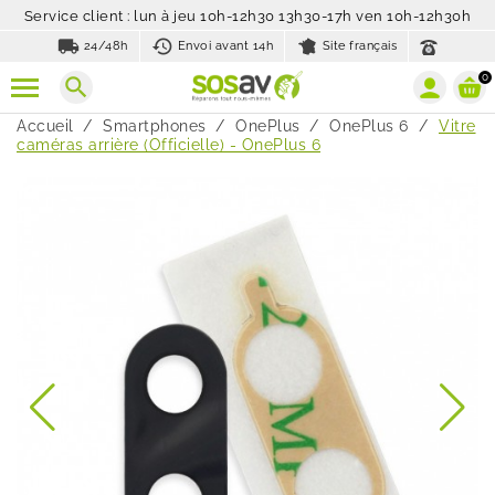
Service client : lun à jeu 10h-12h30 13h30-17h ven 10h-12h30h
local_shipping
history_toggle_off
24/48h
Envoi avant 14h
Site français
0
search
Accueil
Smartphones
OnePlus
OnePlus 6
Vitre
caméras arrière (Officielle) - OnePlus 6