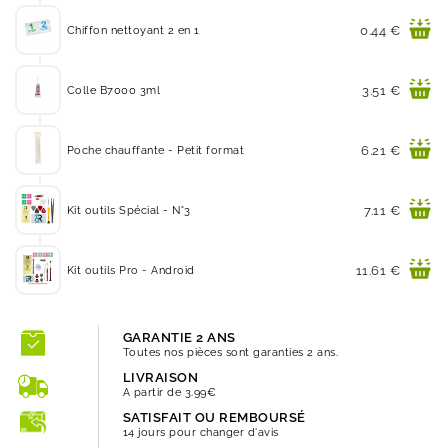
Prix
0.44 €
Chiffon nettoyant 2 en 1
Prix
3.51 €
Colle B7000 3ml
Prix
6.21 €
Poche chauffante - Petit format
Prix
7.11 €
Kit outils Spécial - N°3
Prix
11.61 €
Kit outils Pro - Android
GARANTIE 2 ANS
Toutes nos pièces sont garanties 2 ans.
LIVRAISON
A partir de 3.99€
SATISFAIT OU REMBOURSÉ
14 jours pour changer d'avis