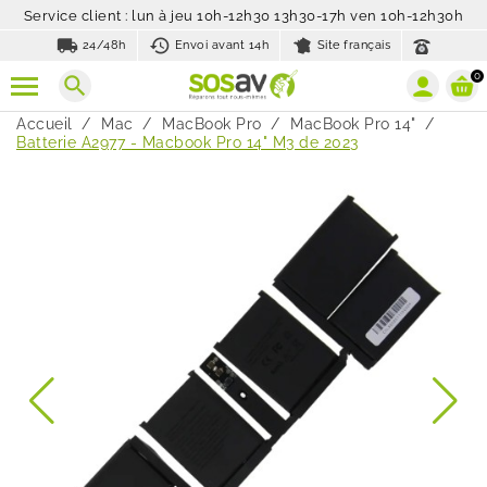
Service client : lun à jeu 10h-12h30 13h30-17h ven 10h-12h30h
local_shipping
history_toggle_off
24/48h
Envoi avant 14h
Site français
0
search
Accueil
Mac
MacBook Pro
MacBook Pro 14"
Batterie A2977 - Macbook Pro 14" M3 de 2023