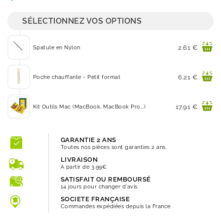
SÉLECTIONNEZ VOS OPTIONS
Prix
2.61 €
Spatule en Nylon
Prix
6.21 €
Poche chauffante - Petit format
Prix
17.91 €
Kit Outils Mac (MacBook, MacBook Pro...)
GARANTIE 2 ANS
Toutes nos pièces sont garanties 2 ans.
LIVRAISON
A partir de 3.99€
SATISFAIT OU REMBOURSÉ
14 jours pour changer d'avis
SOCIETE FRANÇAISE
Commandes expédiées depuis la France