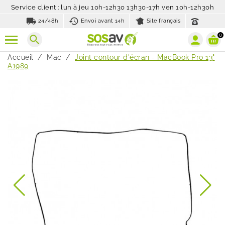
Service client : lun à jeu 10h-12h30 13h30-17h ven 10h-12h30h
local_shipping
history_toggle_off
24/48h
Envoi avant 14h
Site français
0
search
Accueil
Mac
Joint contour d'écran - MacBook Pro 13"
A1989