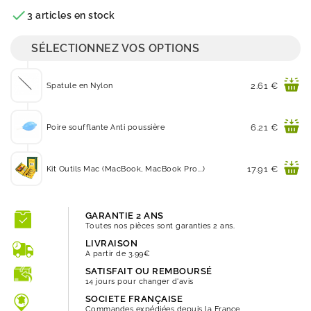
Quantité

3 articles en stock
SÉLECTIONNEZ VOS OPTIONS
Prix
2.61 €
Spatule en Nylon
Prix
6.21 €
Poire soufflante Anti poussière
Prix
17.91 €
Kit Outils Mac (MacBook, MacBook Pro...)
GARANTIE 2 ANS
Toutes nos pièces sont garanties 2 ans.
LIVRAISON
A partir de 3.99€
SATISFAIT OU REMBOURSÉ
14 jours pour changer d'avis
SOCIETE FRANÇAISE
Commandes expédiées depuis la France