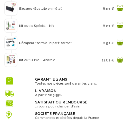
Prix
8.01 €
iSesamo (Spatule en métal)
Prix
8.01 €
Kit outils Spécial - N°1
Prix
8.91 €
Décapeur thermique petit format
Prix
11.61 €
Kit outils Pro - Android
GARANTIE 2 ANS
Toutes nos pièces sont garanties 2 ans.
LIVRAISON
A partir de 3.99€
SATISFAIT OU REMBOURSÉ
14 jours pour changer d'avis
SOCIETE FRANÇAISE
Commandes expédiées depuis la France