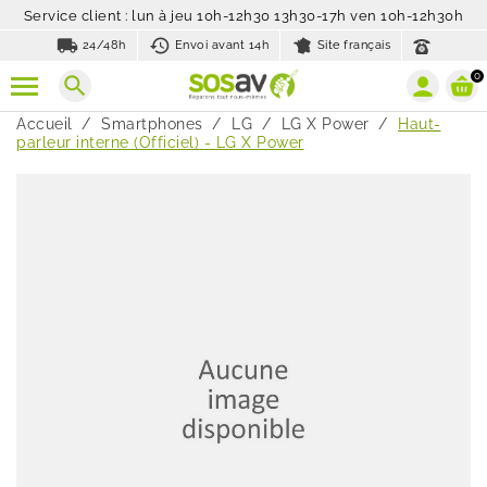
Service client : lun à jeu 10h-12h30 13h30-17h ven 10h-12h30h
local_shipping
history_toggle_off
24/48h
Envoi avant 14h
Site français
0
search
Accueil
Smartphones
LG
LG X Power
Haut-
parleur interne (Officiel) - LG X Power