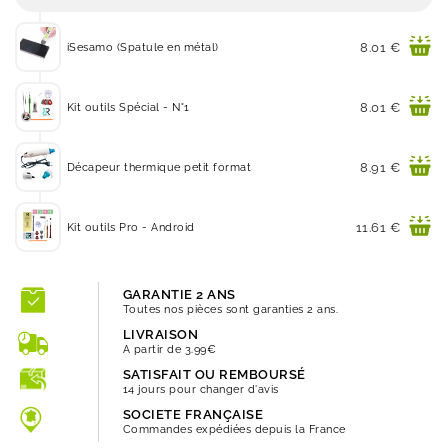
Prix
8.01 €
iSesamo (Spatule en métal)
Prix
8.01 €
Kit outils Spécial - N°1
Prix
8.91 €
Décapeur thermique petit format
Prix
11.61 €
Kit outils Pro - Android
GARANTIE 2 ANS
Toutes nos pièces sont garanties 2 ans.
LIVRAISON
A partir de 3.99€
SATISFAIT OU REMBOURSÉ
14 jours pour changer d'avis
SOCIETE FRANÇAISE
Commandes expédiées depuis la France