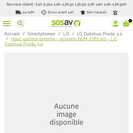
Service client : lun à jeu 10h-12h30 13h30-17h ven 10h-12h30h
local_shipping
history_toggle_off
24/48h
Envoi avant 14h
Site français
0
search
Accueil
Smartphones
LG
LG Optimus Prada 3.0
Haut-parleur externe + antenne GSM (Officiel) - LG
Optimus Prada 3.0