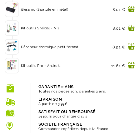
Prix
8.01 €
iSesamo (Spatule en métal)
Prix
8.01 €
Kit outils Spécial - N°1
Prix
8.91 €
Décapeur thermique petit format
Prix
11.61 €
Kit outils Pro - Android
GARANTIE 2 ANS
Toutes nos pièces sont garanties 2 ans.
LIVRAISON
A partir de 3.99€
SATISFAIT OU REMBOURSÉ
14 jours pour changer d'avis
SOCIETE FRANÇAISE
Commandes expédiées depuis la France