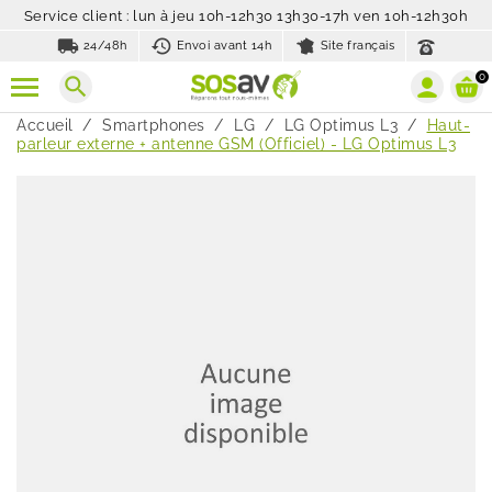
Service client : lun à jeu 10h-12h30 13h30-17h ven 10h-12h30h
local_shipping
history_toggle_off
24/48h
Envoi avant 14h
Site français
0
search
Accueil
Smartphones
LG
LG Optimus L3
Haut-
parleur externe + antenne GSM (Officiel) - LG Optimus L3