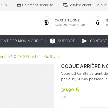
credit_card
important_devices
 14h
Paiement sécurisé
Service client : lun à 
CHAT EN LIGNE
S
Avec Des Vrais Chats
0
live_help
send
DENTIFIER MON MODÈLE
SUPPORT
CONTACT
rrière NOIRE (Officielle) - G4 Stylus
COQUE ARRIÈRE NOI
Votre LG G4 Stylus vient d
panique, SOSav possède la 
36,90 €
TTC
Quantité