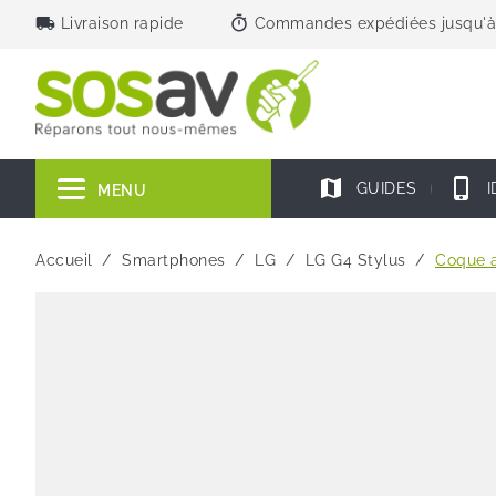
local_shipping
timer
Livraison rapide
Commandes expédiées jusqu'à
map
phone_iphone
GUIDES
I
MENU
Accueil
Smartphones
LG
LG G4 Stylus
Coque a