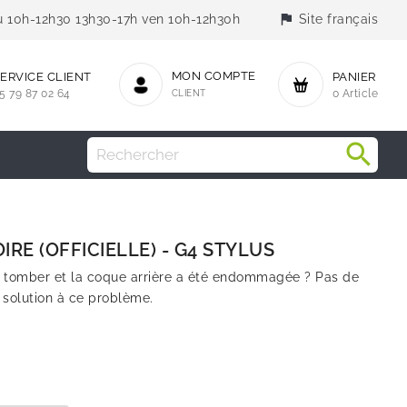
flag
jeu 10h-12h30 13h30-17h ven 10h-12h30h
Site français
MON COMPTE
ERVICE CLIENT
PANIER
5 79 87 02 64
CLIENT
0 Article
RE (OFFICIELLE) - G4 STYLUS
e tomber et la coque arrière a été endommagée ? Pas de
solution à ce problème.