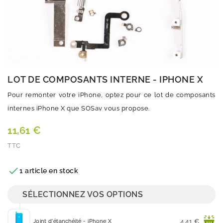
LOT DE COMPOSANTS INTERNE - IPHONE X
Pour remonter votre iPhone, optez pour ce lot de composants
internes iPhone X que SOSav vous propose.
11,61 €
TTC
Quantité

1 article en stock
SÉLECTIONNEZ VOS OPTIONS
Prix
4.41 €
Joint d'étanchéité - iPhone X