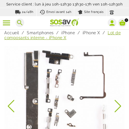
Service client : lun à jeu 10h-12h30 13h30-17h ven 10h-12h30h
local_shipping
history_toggle_off
24/48h
Envoi avant 14h
Site français
0
search
Accueil
Smartphones
iPhone
iPhone X
Lot de
composants interne - iPhone X