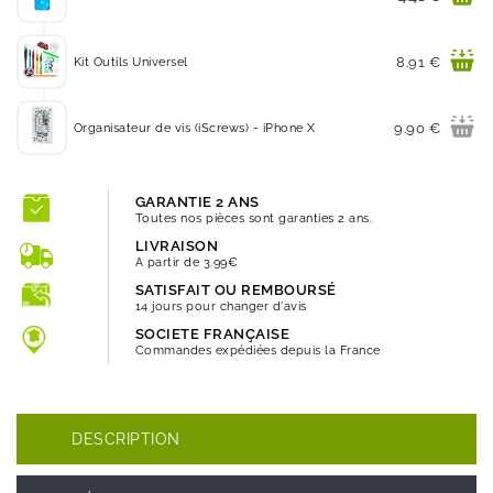
Prix
8.91 €
Kit Outils Universel
Prix
9.90 €
Organisateur de vis (iScrews) - iPhone X
GARANTIE 2 ANS
Toutes nos pièces sont garanties 2 ans.
LIVRAISON
A partir de 3.99€
SATISFAIT OU REMBOURSÉ
14 jours pour changer d'avis
SOCIETE FRANÇAISE
Commandes expédiées depuis la France
DESCRIPTION