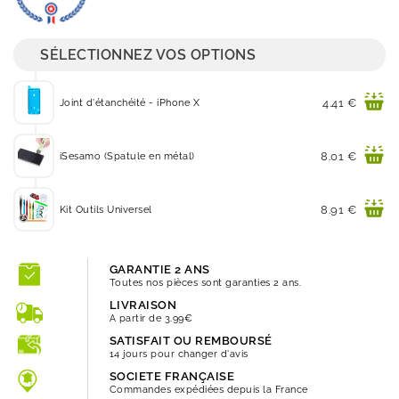
SÉLECTIONNEZ VOS OPTIONS
Prix
4.41 €
Joint d'étanchéité - iPhone X
Prix
8.01 €
iSesamo (Spatule en métal)
Prix
8.91 €
Kit Outils Universel
GARANTIE 2 ANS
Toutes nos pièces sont garanties 2 ans.
LIVRAISON
A partir de 3.99€
SATISFAIT OU REMBOURSÉ
14 jours pour changer d'avis
SOCIETE FRANÇAISE
Commandes expédiées depuis la France