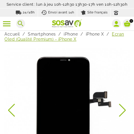
Service client : lun à jeu 10h-12h30 13h30-17h ven 10h-12h30h
local_shipping
history_toggle_off
24/48h
Envoi avant 14h
Site français
0
search
Accueil
Smartphones
iPhone
iPhone X
Ecran
Oled (Qualité Premium) - iPhone X