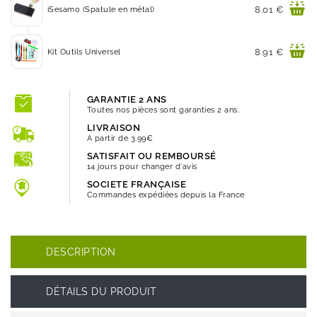
Prix
8.01 €
iSesamo (Spatule en métal)
Prix
8.91 €
Kit Outils Universel
GARANTIE 2 ANS
Toutes nos pièces sont garanties 2 ans.
LIVRAISON
A partir de 3.99€
SATISFAIT OU REMBOURSÉ
14 jours pour changer d'avis
SOCIETE FRANÇAISE
Commandes expédiées depuis la France
DESCRIPTION
DÉTAILS DU PRODUIT