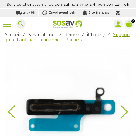
Service client : lun à jeu 10h-12h30 13h30-17h ven 10h-12h30h
local_shipping
history_toggle_off
24/48h
Envoi avant 14h
Site français
0
search
Accueil
Smartphones
iPhone
iPhone 7
Support
grille haut-parleur interne - iPhone 7