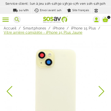
Service client : lun à jeu 10h-12h30 13h30-17h ven 10h-12h30h
local_shipping
history_toggle_off
24/48h
Envoi avant 14h
Site français
0
search
Accueil
Smartphones
iPhone
iPhone 15 Plus
Vitre arrière complète - iPhone 15 Plus Jaune