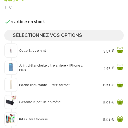
TTC
Quantité

1 article en stock
SÉLECTIONNEZ VOS OPTIONS
Prix
3.51 €
Colle B7000 3ml
Joint d'étanchéité vitre arrière - iPhone 15
Prix
4.41 €
Plus
Prix
6.21 €
Poche chauffante - Petit format
Prix
8.01 €
iSesamo (Spatule en métal)
Prix
8.91 €
Kit Outils Universel