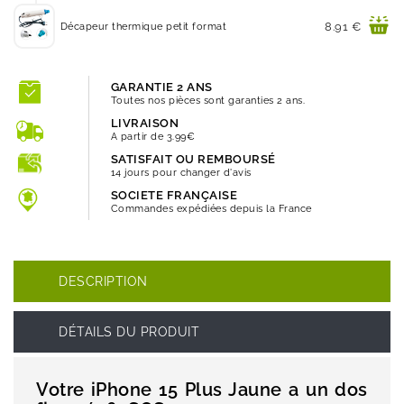
Prix
8.91 €
Décapeur thermique petit format
GARANTIE 2 ANS
Toutes nos pièces sont garanties 2 ans.
LIVRAISON
A partir de 3.99€
SATISFAIT OU REMBOURSÉ
14 jours pour changer d'avis
SOCIETE FRANÇAISE
Commandes expédiées depuis la France
DESCRIPTION
DÉTAILS DU PRODUIT
Votre iPhone 15 Plus Jaune a un dos