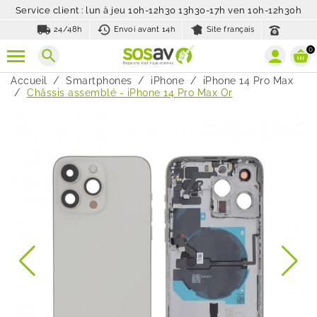
Service client : lun à jeu 10h-12h30 13h30-17h ven 10h-12h30h
local_shipping
history_toggle_off
24/48h
Envoi avant 14h
Site français
0
search
Accueil
Smartphones
iPhone
iPhone 14 Pro Max
Châssis assemblé - iPhone 14 Pro Max Or