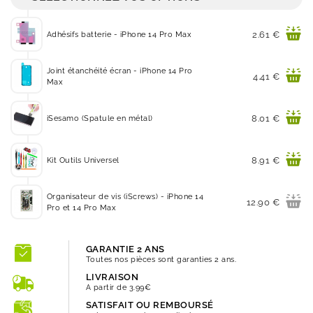
Prix
2.61 €
Adhésifs batterie - iPhone 14 Pro Max
Joint étanchéité écran - iPhone 14 Pro
Prix
4.41 €
Max
Prix
8.01 €
iSesamo (Spatule en métal)
Prix
8.91 €
Kit Outils Universel
Organisateur de vis (iScrews) - iPhone 14
Prix
12.90 €
Pro et 14 Pro Max
GARANTIE 2 ANS
Toutes nos pièces sont garanties 2 ans.
LIVRAISON
A partir de 3.99€
SATISFAIT OU REMBOURSÉ