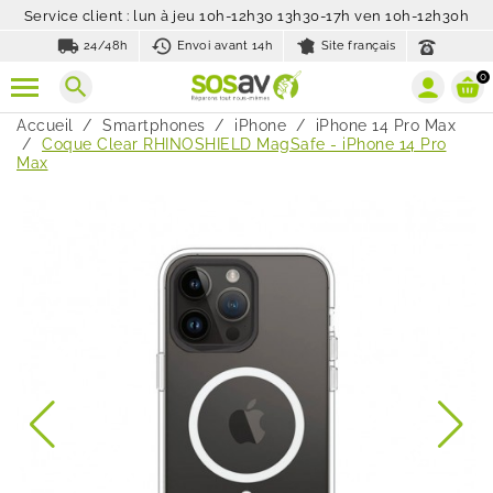
Service client : lun à jeu 10h-12h30 13h30-17h ven 10h-12h30h
local_shipping
history_toggle_off
24/48h
Envoi avant 14h
Site français
0
search
Accueil
Smartphones
iPhone
iPhone 14 Pro Max
Coque Clear RHINOSHIELD MagSafe - iPhone 14 Pro
Max