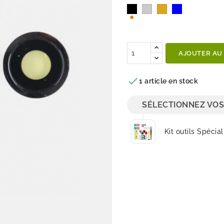
Noir
Argent
Or
Bleu
Pacifique
Quantité
AJOUTER AU

1 article en stock
SÉLECTIONNEZ VOS
Kit outils Spécial