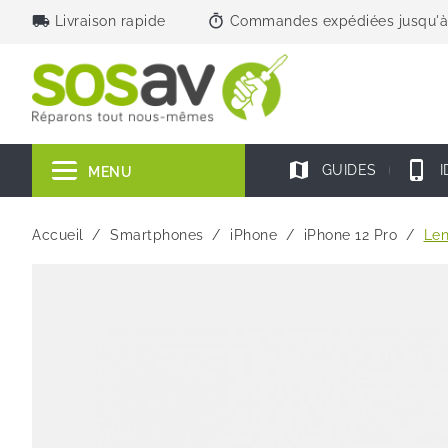
local_shipping
timer
Livraison rapide
Commandes expédiées jusqu'à
map
phone_iphone
GUIDES
I
MENU
Accueil
Smartphones
iPhone
iPhone 12 Pro
Len