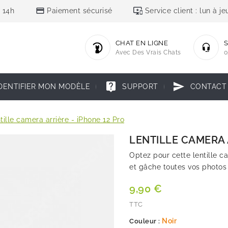
credit_card
important_devices
 14h
Paiement sécurisé
Service client : lun à 
CHAT EN LIGNE
S
Avec Des Vrais Chats
0
live_help
send
DENTIFIER MON MODÈLE
SUPPORT
CONTACT
tille camera arrière - iPhone 12 Pro
LENTILLE CAMERA 
Optez pour cette lentille ca
et gâche toutes vos photos 
9,90 €
TTC
Noir
Couleur :