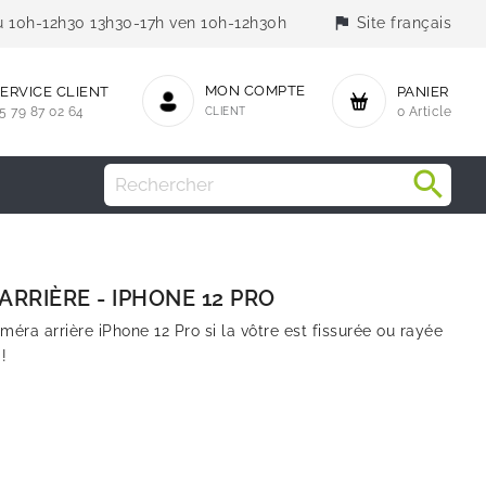
flag
jeu 10h-12h30 13h30-17h ven 10h-12h30h
Site français
MON COMPTE
ERVICE CLIENT
PANIER
5 79 87 02 64
CLIENT
0 Article
ARRIÈRE - IPHONE 12 PRO
méra arrière iPhone 12 Pro si la vôtre est fissurée ou rayée
!