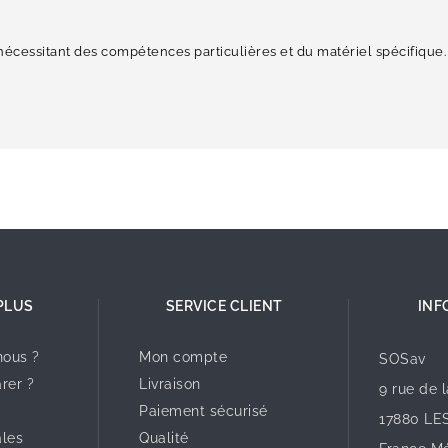
nécessitant des compétences particulières et du matériel spécifique.
PLUS
SERVICE CLIENT
INF
ous ?
Mon compte
SOSav
rer ?
Livraison
9 rue de 
Paiement sécurisé
17880 LE
ales
Qualité