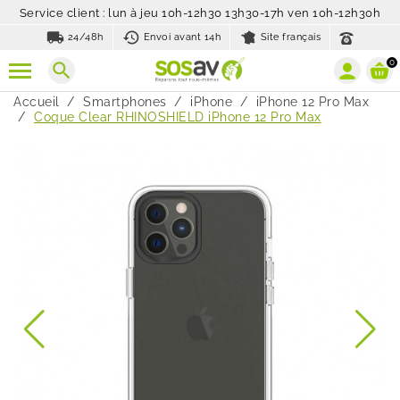
Service client : lun à jeu 10h-12h30 13h30-17h ven 10h-12h30h
local_shipping
history_toggle_off
24/48h
Envoi avant 14h
Site français
0
search
Accueil
Smartphones
iPhone
iPhone 12 Pro Max
Coque Clear RHINOSHIELD iPhone 12 Pro Max