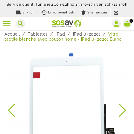
Service client : lun à jeu 10h-12h30 13h30-17h ven 10h-12h30h
local_shipping
history_toggle_off
24/48h
Envoi avant 14h
Site français
0
search
Accueil
Tablettes
iPad
iPad 8 (2020)
Vitre
tactile blanche avec bouton home - iPad 8 (2020) Blanc