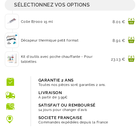
SÉLECTIONNEZ VOS OPTIONS
Prix
8.01 €
Colle B7000 15 ml
Prix
8.91 €
Décapeur thermique petit format
Kit d'outils avec poche chauffante - Pour
Prix
23.13 €
tablettes
GARANTIE 2 ANS
Toutes nos pièces sont garanties 2 ans.
LIVRAISON
A partir de 3.99€
SATISFAIT OU REMBOURSÉ
14 jours pour changer d'avis
SOCIETE FRANÇAISE
Commandes expédiées depuis la France