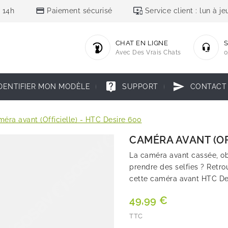
credit_card
important_devices
 14h
Paiement sécurisé
Service client : lun à 
CHAT EN LIGNE
S
Avec Des Vrais Chats
0
live_help
send
DENTIFIER MON MODÈLE
SUPPORT
CONTACT
éra avant (Officielle) - HTC Desire 600
CAMÉRA AVANT (OFF
La caméra avant cassée, o
prendre des selfies ? Retro
cette caméra avant HTC De
49,99 €
TTC