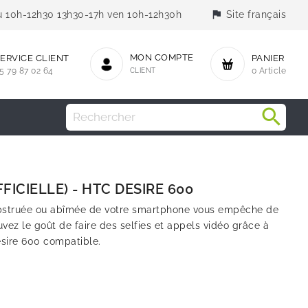
flag
jeu 10h-12h30 13h30-17h ven 10h-12h30h
Site français
MON COMPTE
ERVICE CLIENT
PANIER
5 79 87 02 64
CLIENT
0 Article
ICIELLE) - HTC DESIRE 600
bstruée ou abîmée de votre smartphone vous empêche de
uvez le goût de faire des selfies et appels vidéo grâce à
sire 600 compatible.