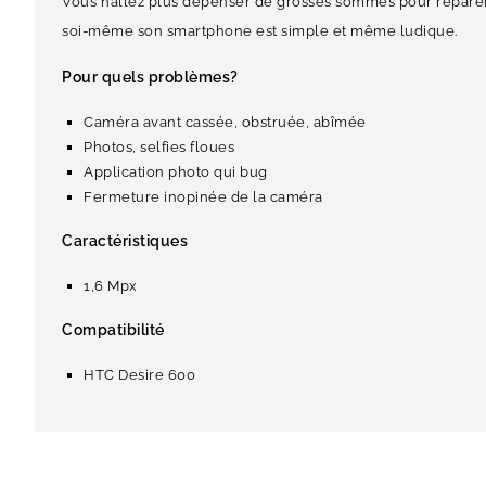
Vous n’allez plus dépenser de grosses sommes pour réparer
soi-même son smartphone est simple et même ludique.
Pour quels problèmes?
Caméra avant cassée, obstruée, abîmée
Photos, selfies floues
Application photo qui bug
Fermeture inopinée de la caméra
Caractéristiques
1,6 Mpx
Compatibilité
HTC Desire 600