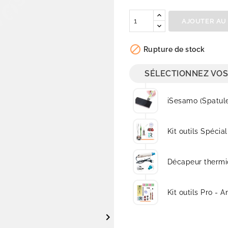
Quantité
AJOUTER AU

Rupture de stock
SÉLECTIONNEZ VOS
iSesamo (Spatul
Kit outils Spécial
Décapeur thermi
Kit outils Pro - A
