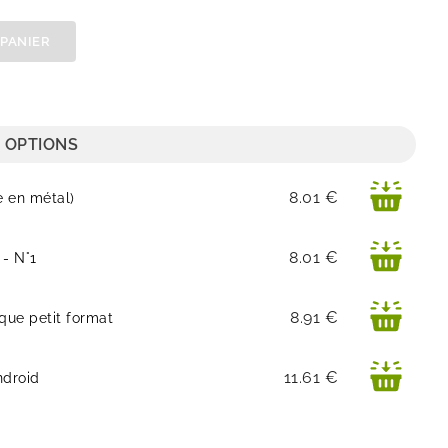
 PANIER
 OPTIONS
Prix
8.01 €
e en métal)
Prix
8.01 €
 - N°1
Prix
8.91 €
que petit format
Prix
11.61 €
ndroid