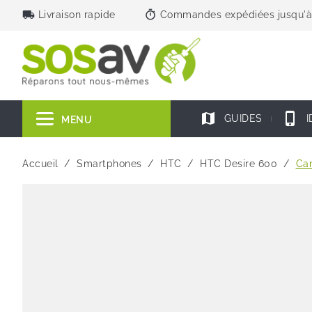
local_shipping
timer
Livraison rapide
Commandes expédiées jusqu'à
map
phone_iphone
GUIDES
I
MENU
Accueil
Smartphones
HTC
HTC Desire 600
Cam