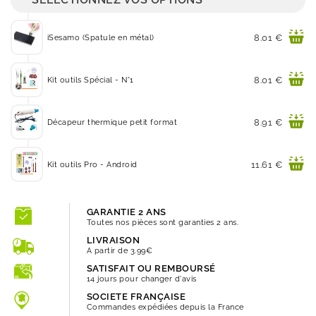
Prix
8.01 €
iSesamo (Spatule en métal)
Prix
8.01 €
Kit outils Spécial - N°1
Prix
8.91 €
Décapeur thermique petit format
Prix
11.61 €
Kit outils Pro - Android
GARANTIE 2 ANS
Toutes nos pièces sont garanties 2 ans.
LIVRAISON
A partir de 3.99€
SATISFAIT OU REMBOURSÉ
14 jours pour changer d'avis
SOCIETE FRANÇAISE
Commandes expédiées depuis la France