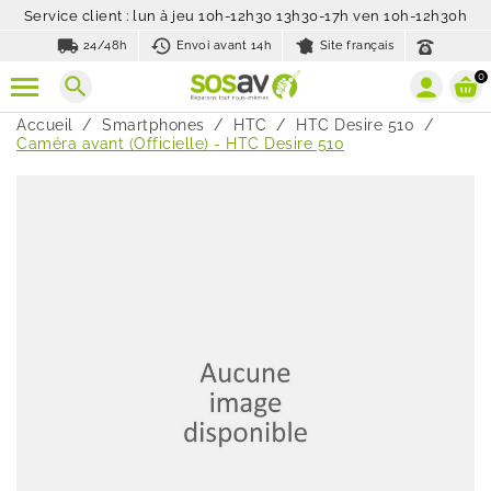
Service client : lun à jeu 10h-12h30 13h30-17h ven 10h-12h30h
local_shipping
history_toggle_off
24/48h
Envoi avant 14h
Site français
0
search
Accueil
Smartphones
HTC
HTC Desire 510
Caméra avant (Officielle) - HTC Desire 510