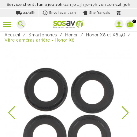
Service client : lun à jeu 10h-12h30 13h30-17h ven 10h-12h30h
local_shipping
history_toggle_off
24/48h
Envoi avant 14h
Site français
0
search
Accueil
Smartphones
Honor
Honor X8 et X8 5G
Vitre caméras arrière - Honor X8