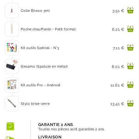
Prix
3.51 €
Colle B7000 3ml
Prix
6.21 €
Poche chauffante - Petit format
Prix
7.11 €
Kit outils Spécial - N°3
Prix
8.01 €
iSesamo (Spatule en métal)
Prix
11.61 €
Kit outils Pro - Android
Prix
13.41 €
Stylo brise-verre
GARANTIE 2 ANS
Toutes nos pièces sont garanties 2 ans.
LIVRAISON