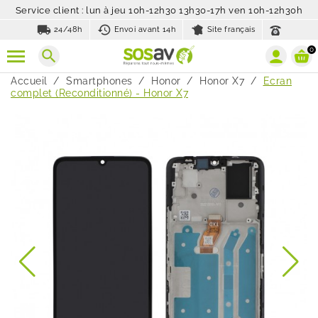
Service client : lun à jeu 10h-12h30 13h30-17h ven 10h-12h30h
local_shipping
history_toggle_off
24/48h
Envoi avant 14h
Site français
0
search
Accueil
Smartphones
Honor
Honor X7
Ecran
complet (Reconditionné) - Honor X7