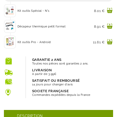
Prix
8.01 €
Kit outils Spécial - N°1
Prix
8.91 €
Décapeur thermique petit format
Prix
11.61 €
Kit outils Pro - Android
GARANTIE 2 ANS
Toutes nos pièces sont garanties 2 ans.
LIVRAISON
A partir de 3.99€
SATISFAIT OU REMBOURSÉ
14 jours pour changer d'avis
SOCIETE FRANÇAISE
Commandes expédiées depuis la France
DESCRIPTION