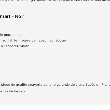
mplète à votre Honor 90 Smart. Cet accessoire malin vous permet auss
Smart - Noir
le pour billets
orizontal, fermeture par rabat magnétique
 à l'appareil photo
ne pièce de qualité couverte par une garantie de 2 ans. Basée en Fra
n cas de besoin.