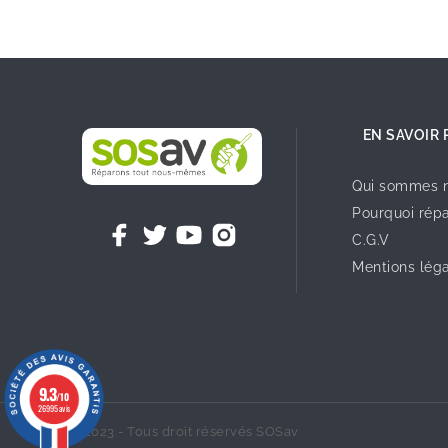
EN SAVOIR 
Qui sommes n
Pourquoi répa
C.G.V
Mentions lég
9.3
/10
26995 avis
©2023 - Tous droit réservés SOSav