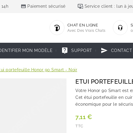
credit_card
important_devices
 14h
Paiement sécurisé
Service client : lun à 
CHAT EN LIGNE
S
Avec Des Vrais Chats
0
live_help
send
DENTIFIER MON MODÈLE
SUPPORT
CONTACT
tui portefeuille Honor 90 Smart - Noir
ETUI PORTEFEUILL
Votre Honor 90 Smart est e
Cet étui portefeuille en cui
économique pour le sécuris
7,11 €
TTC