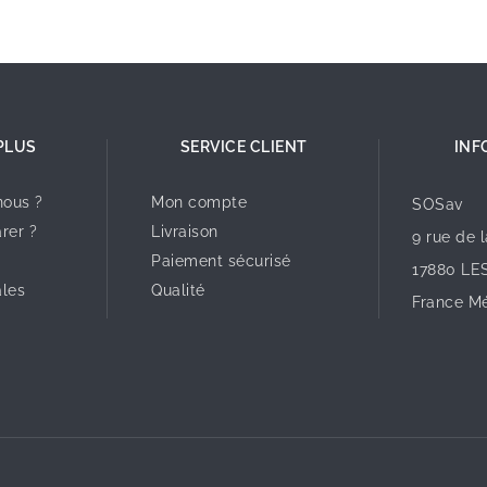
PLUS
SERVICE CLIENT
INF
ous ?
Mon compte
SOSav
rer ?
Livraison
9 rue de 
Paiement sécurisé
17880 LE
ales
Qualité
France Mé