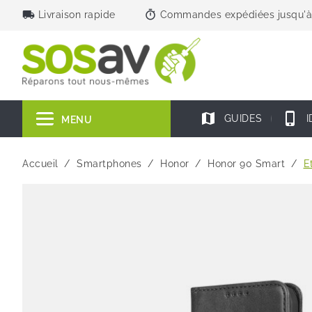
local_shipping
timer
Livraison rapide
Commandes expédiées jusqu'à
map
phone_iphone
GUIDES
I
MENU
Accueil
Smartphones
Honor
Honor 90 Smart
E