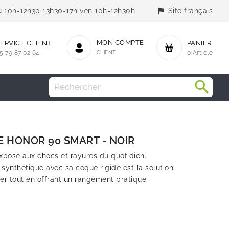
flag
jeu 10h-12h30 13h30-17h ven 10h-12h30h
Site français
MON COMPTE
ERVICE CLIENT
PANIER
5 79 87 02 64
CLIENT
0 Article
E HONOR 90 SMART - NOIR
xposé aux chocs et rayures du quotidien.
r synthétique avec sa coque rigide est la solution
er tout en offrant un rangement pratique.