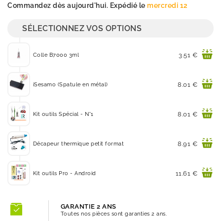
Commandez dès aujourd'hui. Expédié le
mercredi 12
SÉLECTIONNEZ VOS OPTIONS
Prix
3.51 €
Colle B7000 3ml
Prix
8.01 €
iSesamo (Spatule en métal)
Prix
8.01 €
Kit outils Spécial - N°1
Prix
8.91 €
Décapeur thermique petit format
Prix
11.61 €
Kit outils Pro - Android
GARANTIE 2 ANS
Toutes nos pièces sont garanties 2 ans.