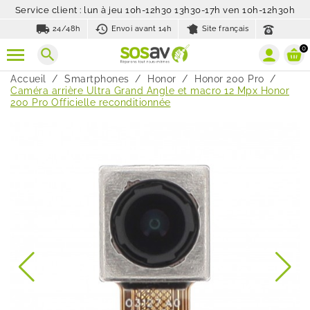
Service client : lun à jeu 10h-12h30 13h30-17h ven 10h-12h30h
local_shipping
history_toggle_off
24/48h
Envoi avant 14h
Site français
0
search
Accueil
Smartphones
Honor
Honor 200 Pro
Caméra arrière Ultra Grand Angle et macro 12 Mpx Honor
200 Pro Officielle reconditionnée