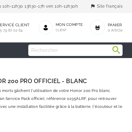
flag
jeu 10h-12h30 13h30-17h ven 10h-12h30h
Site français
MON COMPTE
ERVICE CLIENT
PANIER
5 79 87 02 64
CLIENT
0 Article
 200 PRO OFFICIEL - BLANC
s morts gâchent l'utilisation de votre Honor 200 Pro blanc.
an Service Pack officiel, référence 0235ALRF, pour retrouver
ec une installation facilitée grâce à la batterie, l'écouteur et le