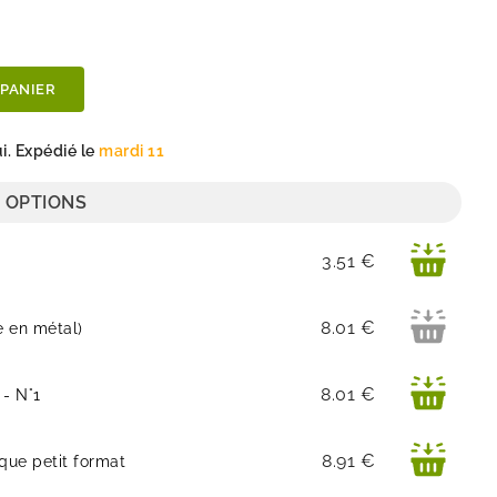
 PANIER
. Expédié le
mardi 11
 OPTIONS
Prix
3.51 €
Prix
8.01 €
e en métal)
Prix
8.01 €
 - N°1
Prix
8.91 €
que petit format