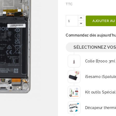
TTC
Quantité
AJOUTER AU
Commandez dès aujourd'hui
SÉLECTIONNEZ VOS
Colle B7000 3ml
iSesamo (Spatul
Kit outils Spécial
Décapeur thermi