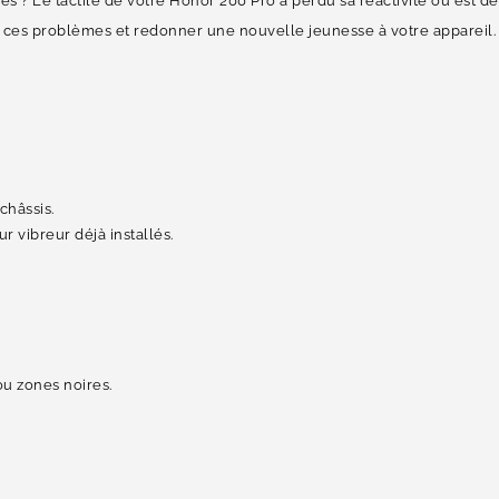
es ? Le tactile de votre Honor 200 Pro a perdu sa réactivité ou est
ces problèmes et redonner une nouvelle jeunesse à votre appareil.
châssis.
 vibreur déjà installés.
ou zones noires.