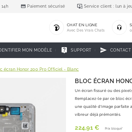
credit_card
important_devices
 14h
Paiement sécurisé
Service client : lun à 
CHAT EN LIGNE
S
Avec Des Vrais Chats
0
live_help
send
DENTIFIER MON MODÈLE
SUPPORT
CONTACT
c écran Honor 200 Pro Officiel - Blanc
BLOC ÉCRAN HONOR
Un écran fissuré ou des pixel
Remplacez-le par ce bloc écr
une qualité d'image parfaite av
vibreur déjà prémontés.
224,91 €
Prix bloqué*