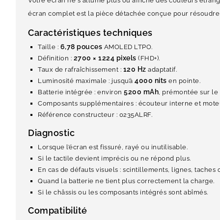
Votre écran ne s'allume plus ou affiche des couleurs étrang
écran complet est la pièce détachée conçue pour résoudre 
Caractéristiques techniques
6,78 pouces
Taille :
AMOLED LTPO.
2700 × 1224 pixels
Définition :
(FHD+).
120 Hz
Taux de rafraîchissement :
adaptatif.
4000 nits
Luminosité maximale : jusqu’à
en pointe.
5200 mAh
Batterie intégrée : environ
, prémontée sur le 
Composants supplémentaires : écouteur interne et moteur
Référence constructeur : 0235ALRF.
Diagnostic
Lorsque l’écran est fissuré, rayé ou inutilisable.
Si le tactile devient imprécis ou ne répond plus.
En cas de défauts visuels : scintillements, lignes, taches 
Quand la batterie ne tient plus correctement la charge.
Si le châssis ou les composants intégrés sont abîmés.
Compatibilité