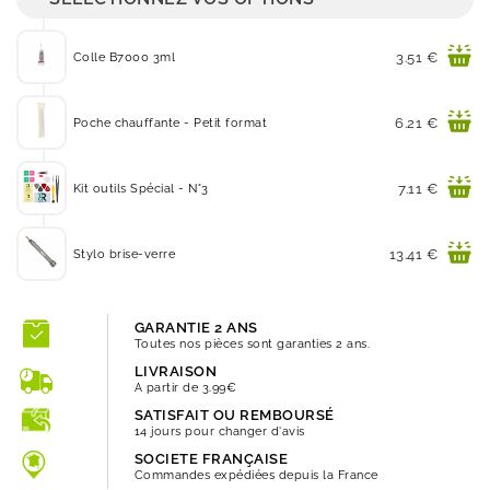
Prix
3.51 €
Colle B7000 3ml
Prix
6.21 €
Poche chauffante - Petit format
Prix
7.11 €
Kit outils Spécial - N°3
Prix
13.41 €
Stylo brise-verre
GARANTIE 2 ANS
Toutes nos pièces sont garanties 2 ans.
LIVRAISON
A partir de 3.99€
SATISFAIT OU REMBOURSÉ
14 jours pour changer d'avis
SOCIETE FRANÇAISE
Commandes expédiées depuis la France