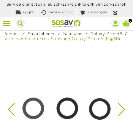
Service client : lun à jeu 10h-12h30 13h30-17h ven 10h-12h30h
local_shipping
history_toggle_off
24/48h
Envoi avant 14h
Site français
0
search
Accueil
Smartphones
Samsung
Galaxy Z Fold6
Vitre caméra arrière - Samsung Galaxy Z Fold6 (F956B)