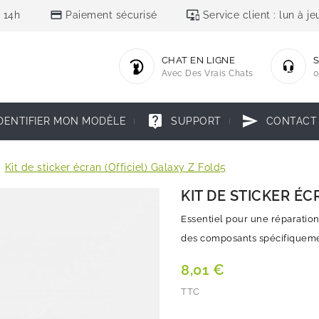
credit_card
important_devices
 14h
Paiement sécurisé
Service client : lun à 
CHAT EN LIGNE
S
Avec Des Vrais Chats
0
live_help
send
DENTIFIER MON MODÈLE
SUPPORT
CONTACT
Kit de sticker écran (Officiel) Galaxy Z Fold5
KIT DE STICKER ÉC
Essentiel pour une réparation
des composants spécifiqueme
8,01 €
TTC
Quantité