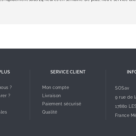
PLUS
SERVICE CLIENT
INF
ous ?
Mon compte
SOSav
rer ?
Livraison
9 rue de 
Paiement sécurisé
17880 LE
ales
Qualité
France Mé