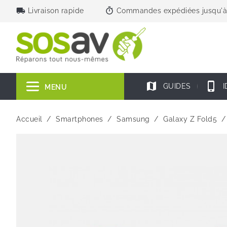
local_shipping
timer
Livraison rapide
Commandes expédiées jusqu'à
map
phone_iphone
GUIDES
I
MENU
Accueil
Smartphones
Samsung
Galaxy Z Fold5