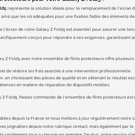
ld5
représente la solution idéale pour le remplacement de l'écran de
ainsi que les vis adéquates pour une fixation fiable des éléments de
l'écran de votre Galaxy Z Fold5 est essentiel pour assurer une tenue
spécifiquement conçus pour répondre à ces exigences, garantissant ai
xy Z Fold5 avec notre ensemble de films protecteurs offre plusieurs 
de réduire les frais associés à une intervention professionnelle.
n, en choisissant des pièces de qualité et en obtenant le résultat es
ences en matière de réparation de dispositifs mobiles.
y Z Fold5. Passez commande de l'ensemble de films protecteurs écra
diées depuis la France et nous mettons à jour régulièrement notre c
s joignables depuis notre rubrique contact, mais également par le m
s rapidement sous 24 heures en semaine. De plus, notre service clien