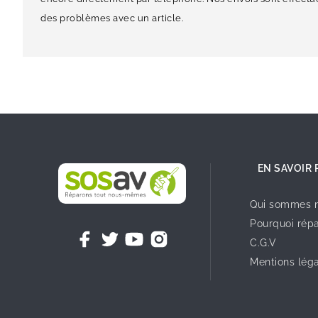
des problèmes avec un article.
EN SAVOIR 
Qui sommes n
Pourquoi répa
C.G.V
Mentions lég