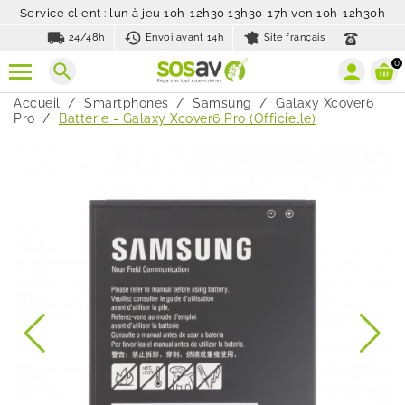
Service client : lun à jeu 10h-12h30 13h30-17h ven 10h-12h30h
local_shipping
history_toggle_off
24/48h
Envoi avant 14h
Site français
0
search
Accueil
Smartphones
Samsung
Galaxy Xcover6
Pro
Batterie - Galaxy Xcover6 Pro (Officielle)