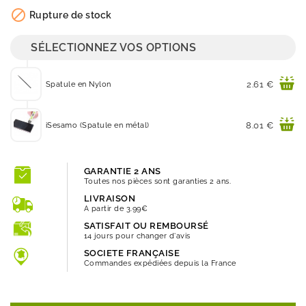
Quantité

Rupture de stock
SÉLECTIONNEZ VOS OPTIONS
Prix
2.61 €
Spatule en Nylon
Prix
8.01 €
iSesamo (Spatule en métal)
GARANTIE 2 ANS
Toutes nos pièces sont garanties 2 ans.
LIVRAISON
A partir de 3.99€
SATISFAIT OU REMBOURSÉ
14 jours pour changer d'avis
SOCIETE FRANÇAISE
Commandes expédiées depuis la France