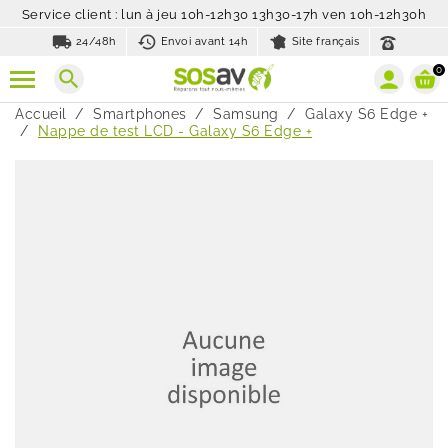
Service client : lun à jeu 10h-12h30 13h30-17h ven 10h-12h30h
local_shipping
history_toggle_off
24/48h
Envoi avant 14h
Site français
0
search
Accueil
Smartphones
Samsung
Galaxy S6 Edge +
Nappe de test LCD - Galaxy S6 Edge +