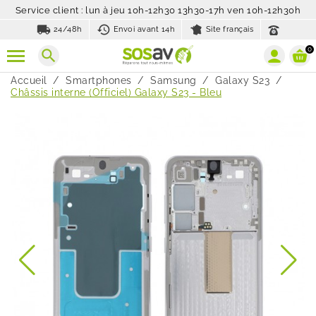
Service client : lun à jeu 10h-12h30 13h30-17h ven 10h-12h30h
local_shipping
history_toggle_off
24/48h
Envoi avant 14h
Site français
0
search
Accueil
Smartphones
Samsung
Galaxy S23
Châssis interne (Officiel) Galaxy S23 - Bleu