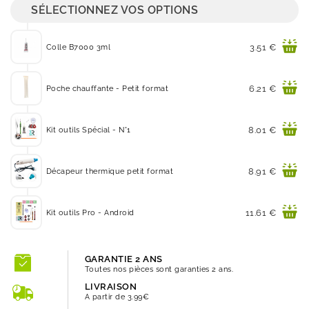
SÉLECTIONNEZ VOS OPTIONS
Prix
3.51 €
Colle B7000 3ml
Prix
6.21 €
Poche chauffante - Petit format
Prix
8.01 €
Kit outils Spécial - N°1
Prix
8.91 €
Décapeur thermique petit format
Prix
11.61 €
Kit outils Pro - Android
GARANTIE 2 ANS
Toutes nos pièces sont garanties 2 ans.
LIVRAISON
A partir de 3.99€