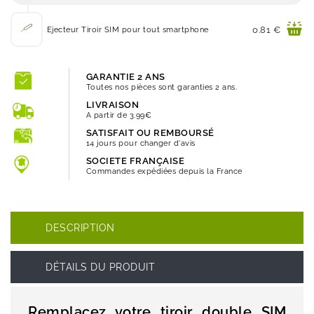
Prix
0.81 €
Ejecteur Tiroir SIM pour tout smartphone
GARANTIE 2 ANS
Toutes nos pièces sont garanties 2 ans.
LIVRAISON
A partir de 3.99€
SATISFAIT OU REMBOURSÉ
14 jours pour changer d'avis
SOCIETE FRANÇAISE
Commandes expédiées depuis la France
DESCRIPTION
DÉTAILS DU PRODUIT
Remplacez votre tiroir double SIM