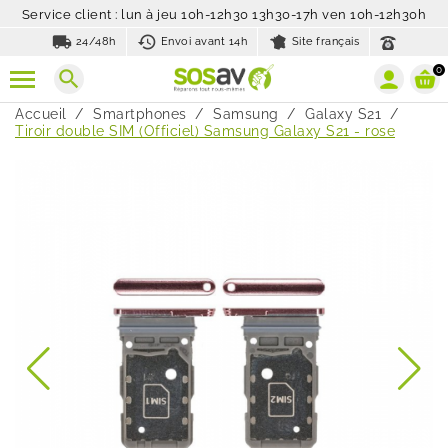
Service client : lun à jeu 10h-12h30 13h30-17h ven 10h-12h30h
local_shipping
history_toggle_off
24/48h
Envoi avant 14h
Site français
0
search
Accueil
Smartphones
Samsung
Galaxy S21
Tiroir double SIM (Officiel) Samsung Galaxy S21 - rose