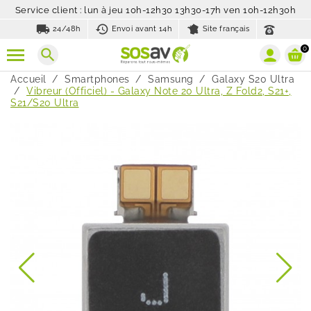
Service client : lun à jeu 10h-12h30 13h30-17h ven 10h-12h30h
local_shipping
history_toggle_off
24/48h
Envoi avant 14h
Site français
0
search
Accueil
Smartphones
Samsung
Galaxy S20 Ultra
Vibreur (Officiel) - Galaxy Note 20 Ultra, Z Fold2, S21+,
S21/S20 Ultra