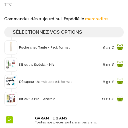
TTC
Quantité
Commandez dès aujourd'hui. Expédié le
mercredi 12
SÉLECTIONNEZ VOS OPTIONS
Prix
6.21 €
Poche chauffante - Petit format
Prix
8.01 €
Kit outils Spécial - N°1
Prix
8.91 €
Décapeur thermique petit format
Prix
11.61 €
Kit outils Pro - Android
GARANTIE 2 ANS
Toutes nos pièces sont garanties 2 ans.