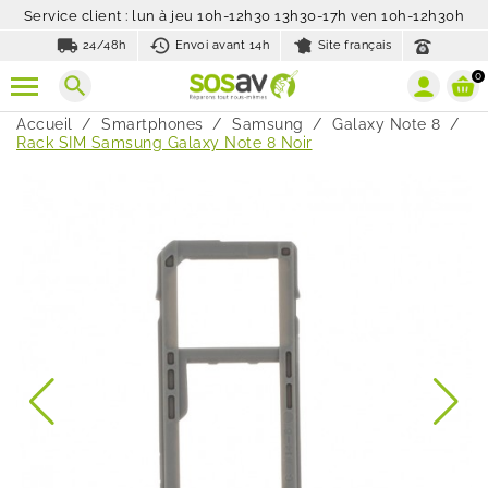
Service client : lun à jeu 10h-12h30 13h30-17h ven 10h-12h30h
local_shipping
history_toggle_off
24/48h
Envoi avant 14h
Site français
0
search
Accueil
Smartphones
Samsung
Galaxy Note 8
Rack SIM Samsung Galaxy Note 8 Noir