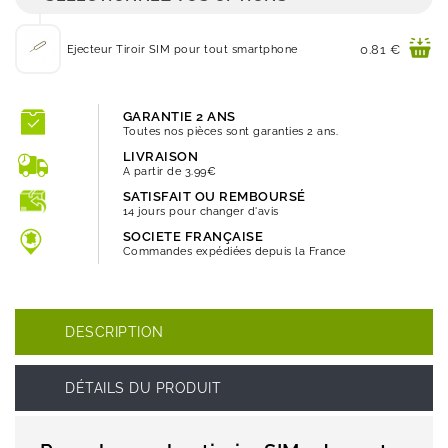
Prix
0.81 €
Ejecteur Tiroir SIM pour tout smartphone
GARANTIE 2 ANS
Toutes nos pièces sont garanties 2 ans.
LIVRAISON
A partir de 3.99€
SATISFAIT OU REMBOURSÉ
14 jours pour changer d'avis
SOCIETE FRANÇAISE
Commandes expédiées depuis la France
DESCRIPTION
DÉTAILS DU PRODUIT