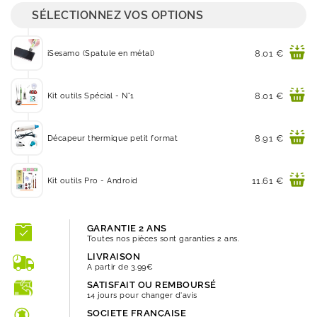
SÉLECTIONNEZ VOS OPTIONS
Prix
8.01 €
iSesamo (Spatule en métal)
Prix
8.01 €
Kit outils Spécial - N°1
Prix
8.91 €
Décapeur thermique petit format
Prix
11.61 €
Kit outils Pro - Android
GARANTIE 2 ANS
Toutes nos pièces sont garanties 2 ans.
LIVRAISON
A partir de 3.99€
SATISFAIT OU REMBOURSÉ
14 jours pour changer d'avis
SOCIETE FRANÇAISE