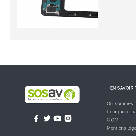
EN SAVOIR 
Qui sommes n
Pourquoi répa
C.G.V
Mentions lég