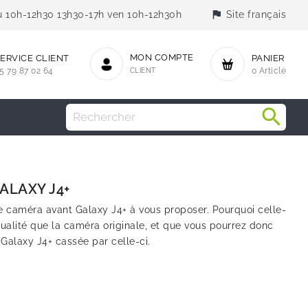
flag
jeu 10h-12h30 13h30-17h ven 10h-12h30h
Site français
MON COMPTE
ERVICE CLIENT
PANIER
5 79 87 02 64
CLIENT
0 Article
ALAXY J4+
caméra avant Galaxy J4+ à vous proposer. Pourquoi celle-
ualité que la caméra originale, et que vous pourrez donc
Galaxy J4+ cassée par celle-ci.