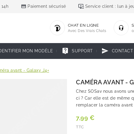
credit_card
important_devices
 14h
Paiement sécurisé
Service client : lun à 
CHAT EN LIGNE
S
Avec Des Vrais Chats
0
live_help
send
DENTIFIER MON MODÈLE
SUPPORT
CONTACT
éra avant - Galaxy J4+
CAMÉRA AVANT - G
Chez SOSav nous avons une 
ci ? Car elle est de même q
remplacer la caméra avant 
7,99 €
TTC