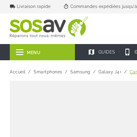
local_shipping
timer
Livraison rapide
Commandes expédiées jusqu'à
map
phone_iphone
GUIDES
I
MENU
Accueil
Smartphones
Samsung
Galaxy J4+
Cam