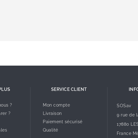
PLUS
SERVICE CLIENT
INF
ous ?
Mon compte
SOSav
rer ?
Livraison
9 rue de 
Paiement sécurisé
17880 LE
ales
Qualité
France Mé