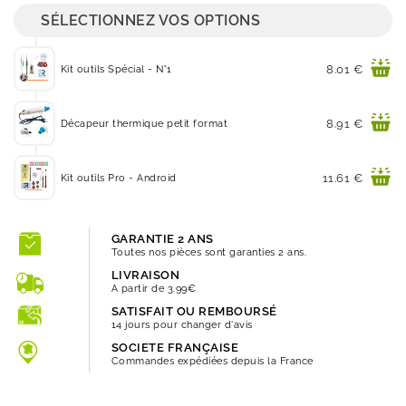
SÉLECTIONNEZ VOS OPTIONS
Prix
8.01 €
Kit outils Spécial - N°1
Prix
8.91 €
Décapeur thermique petit format
Prix
11.61 €
Kit outils Pro - Android
GARANTIE 2 ANS
Toutes nos pièces sont garanties 2 ans.
LIVRAISON
A partir de 3.99€
SATISFAIT OU REMBOURSÉ
14 jours pour changer d'avis
SOCIETE FRANÇAISE
Commandes expédiées depuis la France