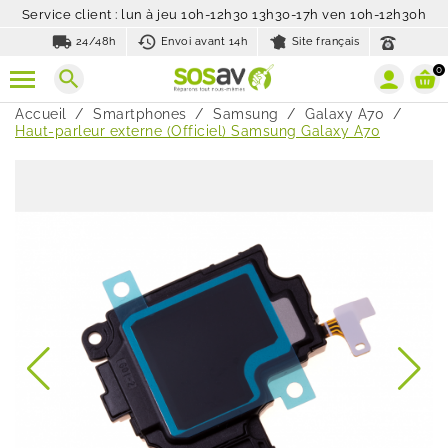
Service client : lun à jeu 10h-12h30 13h30-17h ven 10h-12h30h
local_shipping
history_toggle_off
24/48h
Envoi avant 14h
Site français
0
search
Accueil
Smartphones
Samsung
Galaxy A70
Haut-parleur externe (Officiel) Samsung Galaxy A70