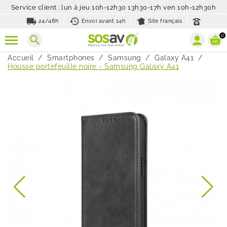
Service client : lun à jeu 10h-12h30 13h30-17h ven 10h-12h30h
local_shipping
history_toggle_off
24/48h
Envoi avant 14h
Site français
0
search
Accueil
Smartphones
Samsung
Galaxy A41
Housse portefeuille noire - Samsung Galaxy A41