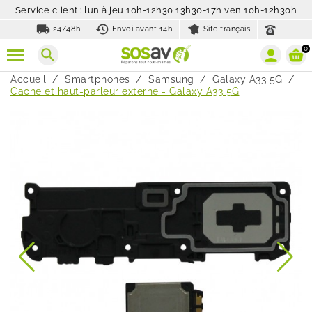
Service client : lun à jeu 10h-12h30 13h30-17h ven 10h-12h30h
local_shipping
history_toggle_off
24/48h
Envoi avant 14h
Site français
0
search
Accueil
Smartphones
Samsung
Galaxy A33 5G
Cache et haut-parleur externe - Galaxy A33 5G