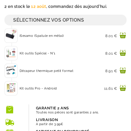
Quantité
2 en stock le
12 août
, commandez dès aujourd'hui.
SÉLECTIONNEZ VOS OPTIONS
Prix
8.01 €
iSesamo (Spatule en métal)
Prix
8.01 €
Kit outils Spécial - N°1
Prix
8.91 €
Décapeur thermique petit format
Prix
11.61 €
Kit outils Pro - Android
GARANTIE 2 ANS
Toutes nos pièces sont garanties 2 ans.
LIVRAISON
A partir de 3.99€