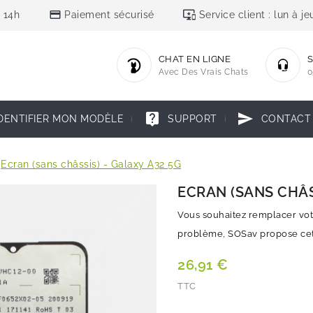
credit_card
important_devices
 14h
Paiement sécurisé
Service client : lun à 
CHAT EN LIGNE
S
Avec Des Vrais Chats
0
live_help
send
DENTIFIER MON MODÈLE
SUPPORT
CONTACT
Ecran (sans châssis) - Galaxy A32 5G
ECRAN (SANS CHÂS
Vous souhaitez remplacer vot
problème, SOSav propose cet é
26,91 €
TTC
Quantité