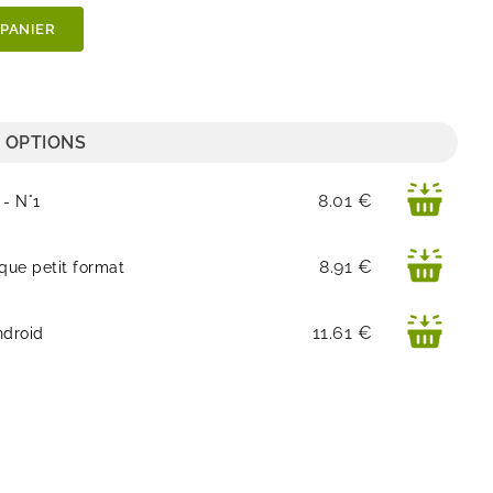
 PANIER
 OPTIONS
Prix
8.01 €
 - N°1
Prix
8.91 €
que petit format
Prix
11.61 €
ndroid