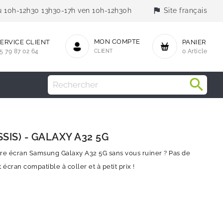
flag
jeu 10h-12h30 13h30-17h ven 10h-12h30h
Site français
MON COMPTE
ERVICE CLIENT
PANIER
5 79 87 02 64
CLIENT
0 Article
SIS) - GALAXY A32 5G
re écran Samsung Galaxy A32 5G sans vous ruiner ? Pas de
cran compatible à coller et à petit prix !