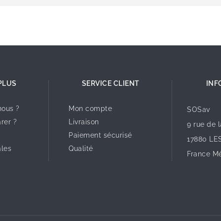
PLUS
SERVICE CLIENT
INF
ous ?
Mon compte
SOSav
rer ?
Livraison
9 rue de 
Paiement sécurisé
17880 LE
ales
Qualité
France Mé