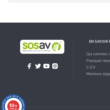
EN SAVOIR 
Qui sommes n
Pourquoi répa
C.G.V
Mentions lég
9.3
/10
27000 avis