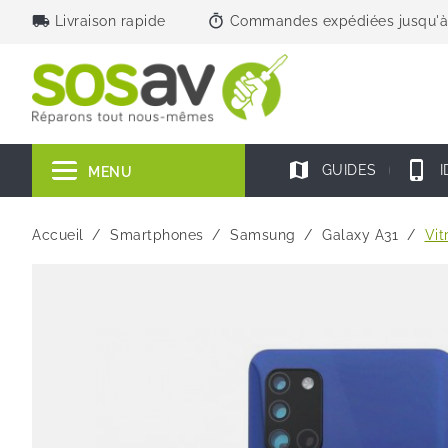
local_shipping
timer
Livraison rapide
Commandes expédiées jusqu'à
map
phone_iphone
GUIDES
I
MENU
Accueil
Smartphones
Samsung
Galaxy A31
Vit