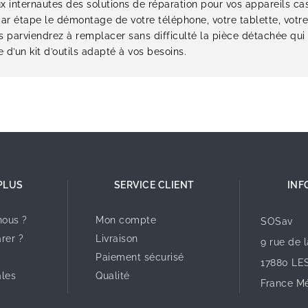
x internautes des solutions de réparation pour vos appareils ca
ar étape le démontage de votre téléphone, votre tablette, votre
vous parviendrez à remplacer sans difficulté la pièce détachée 
 d’un kit d’outils adapté à vos besoins.
PLUS
SERVICE CLIENT
INF
ous ?
Mon compte
SOSav
rer ?
Livraison
9 rue de 
Paiement sécurisé
17880 LE
ales
Qualité
France Mé