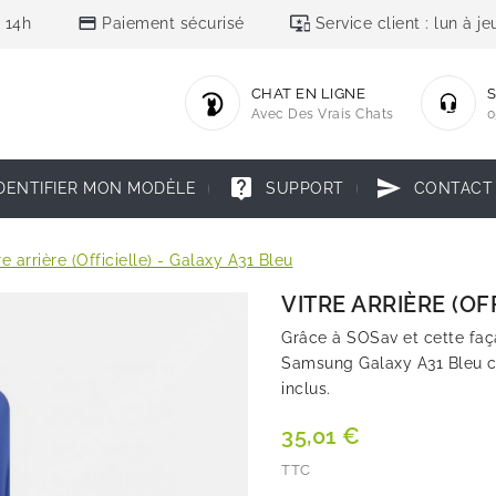
credit_card
important_devices
 14h
Paiement sécurisé
Service client : lun à 
CHAT EN LIGNE
S
Avec Des Vrais Chats
0
live_help
send
DENTIFIER MON MODÈLE
SUPPORT
CONTACT
re arrière (Officielle) - Galaxy A31 Bleu
VITRE ARRIÈRE (OF
Grâce à SOSav et cette faça
Samsung Galaxy A31 Bleu co
inclus.
35,01 €
TTC