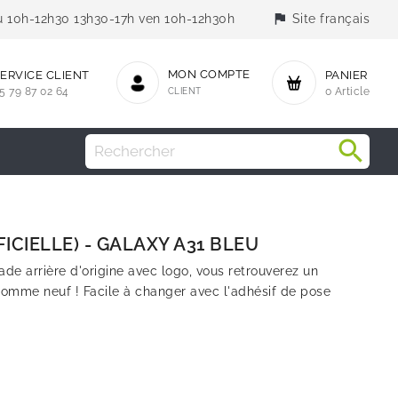
flag
jeu 10h-12h30 13h30-17h ven 10h-12h30h
Site français
MON COMPTE
ERVICE CLIENT
PANIER
5 79 87 02 64
CLIENT
0 Article
FICIELLE) - GALAXY A31 BLEU
de arrière d'origine avec logo, vous retrouverez un
mme neuf ! Facile à changer avec l'adhésif de pose