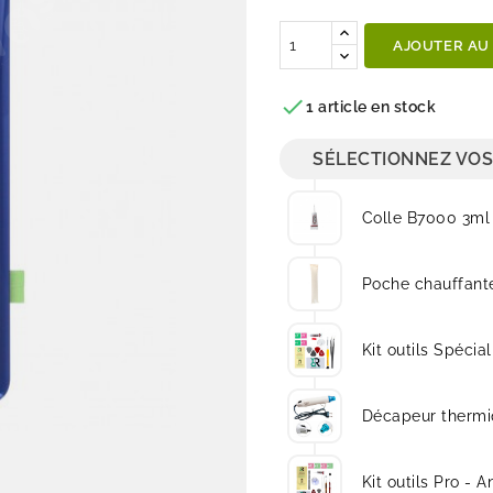
Quantité
AJOUTER AU

1 article en stock
SÉLECTIONNEZ VOS
Colle B7000 3ml
Poche chauffante
Kit outils Spécial
Décapeur thermi
Kit outils Pro - A