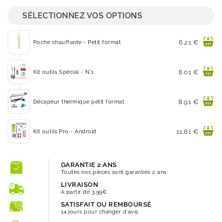
SÉLECTIONNEZ VOS OPTIONS
Prix
6.21 €
Poche chauffante - Petit format
Prix
8.01 €
Kit outils Spécial - N°1
Prix
8.91 €
Décapeur thermique petit format
Prix
11.61 €
Kit outils Pro - Android
GARANTIE 2 ANS
Toutes nos pièces sont garanties 2 ans.
LIVRAISON
A partir de 3.99€
SATISFAIT OU REMBOURSÉ
14 jours pour changer d'avis