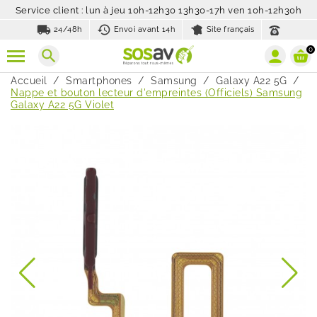
Service client : lun à jeu 10h-12h30 13h30-17h ven 10h-12h30h
local_shipping
history_toggle_off
24/48h
Envoi avant 14h
Site français
0
search
Accueil
Smartphones
Samsung
Galaxy A22 5G
Nappe et bouton lecteur d'empreintes (Officiels) Samsung
Galaxy A22 5G Violet