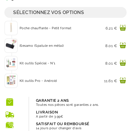
SÉLECTIONNEZ VOS OPTIONS
Prix
6.21 €
Poche chauffante - Petit format
Prix
8.01 €
iSesamo (Spatule en métal)
Prix
8.01 €
Kit outils Spécial - N°1
Prix
11.61 €
Kit outils Pro - Android
GARANTIE 2 ANS
Toutes nos pièces sont garanties 2 ans.
LIVRAISON
A partir de 3.99€
SATISFAIT OU REMBOURSÉ
14 jours pour changer d'avis