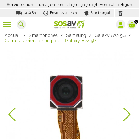
Service client : lun à jeu 10h-12h30 13h30-17h ven 10h-12h30h
local_shipping
history_toggle_off
24/48h
Envoi avant 14h
Site français
0
search
Accueil
Smartphones
Samsung
Galaxy A22 5G
Caméra arrière principale - Galaxy A22 5G