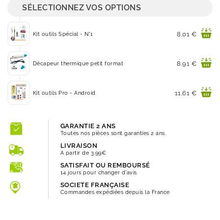
SÉLECTIONNEZ VOS OPTIONS
Prix
8.01 €
Kit outils Spécial - N°1
Prix
8.91 €
Décapeur thermique petit format
Prix
11.61 €
Kit outils Pro - Android
GARANTIE 2 ANS
Toutes nos pièces sont garanties 2 ans.
LIVRAISON
A partir de 3.99€
SATISFAIT OU REMBOURSÉ
14 jours pour changer d'avis
SOCIETE FRANÇAISE
Commandes expédiées depuis la France