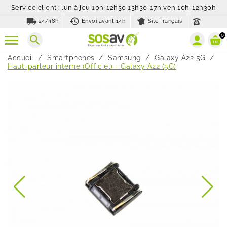
Service client : lun à jeu 10h-12h30 13h30-17h ven 10h-12h30h
local_shipping
history_toggle_off
24/48h
Envoi avant 14h
Site français
0
search
Accueil
Smartphones
Samsung
Galaxy A22 5G
Haut-parleur interne (Officiel) - Galaxy A22 (5G)