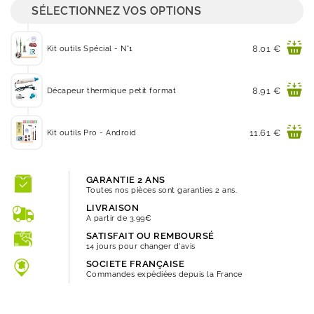
SÉLECTIONNEZ VOS OPTIONS
Prix
8.01 €
Kit outils Spécial - N°1
Prix
8.91 €
Décapeur thermique petit format
Prix
11.61 €
Kit outils Pro - Android
GARANTIE 2 ANS
Toutes nos pièces sont garanties 2 ans.
LIVRAISON
A partir de 3.99€
SATISFAIT OU REMBOURSÉ
14 jours pour changer d'avis
SOCIETE FRANÇAISE
Commandes expédiées depuis la France