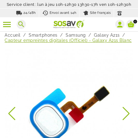
Service client : lun à jeu 10h-12h30 13h30-17h ven 10h-12h30h
local_shipping
history_toggle_off
24/48h
Envoi avant 14h
Site français
0
search
Accueil
Smartphones
Samsung
Galaxy A21s
Capteur empreintes digitales (Officiel) - Galaxy A21s Blanc