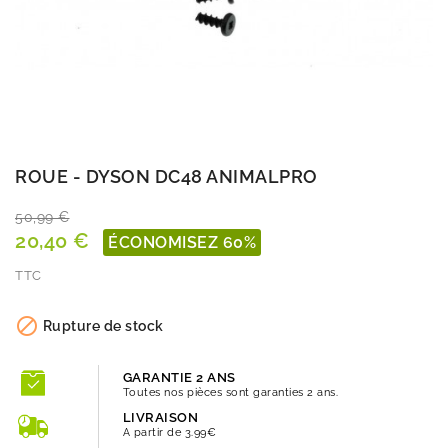
ROUE - DYSON DC48 ANIMALPRO
50,99 €
20,40 €
ÉCONOMISEZ 60%
TTC
Quantité

Rupture de stock
GARANTIE 2 ANS
Toutes nos pièces sont garanties 2 ans.
LIVRAISON
A partir de 3.99€