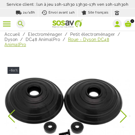
Service client : lun à jeu 10h-12h30 13h30-17h ven 10h-12h30h
local_shipping
history_toggle_off
24/48h
Envoi avant 14h
Site français
0
search
Accueil
Electroménager
Petit électroménager
Dyson
DC48 AnimalPro
Roue - Dyson DC48
AnimalPro
-60%