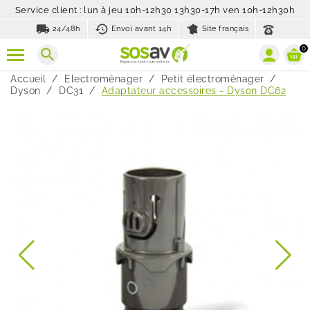
Service client : lun à jeu 10h-12h30 13h30-17h ven 10h-12h30h
local_shipping
history_toggle_off
24/48h
Envoi avant 14h
Site français
0
search
Accueil
Electroménager
Petit électroménager
Dyson
DC31
Adaptateur accessoires - Dyson DC62